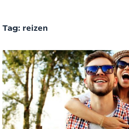
reizen
Tag: