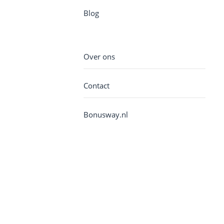
Blog
Over ons
Contact
Bonusway.nl