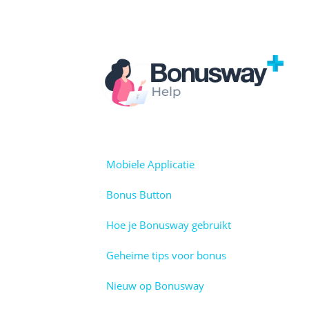
Skip
to
content
Facebook
Instagram
Mobiele Applicatie
Bonus Button
Hoe je Bonusway gebruikt
Geheime tips voor bonus
Nieuw op Bonusway