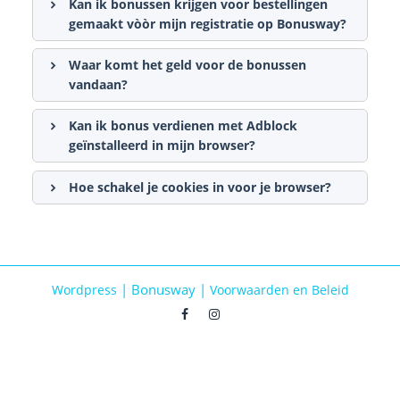
Kan ik bonussen krijgen voor bestellingen
gemaakt vòòr mijn registratie op Bonusway?
Waar komt het geld voor de bonussen
vandaan?
Kan ik bonus verdienen met Adblock
geïnstalleerd in mijn browser?
Hoe schakel je cookies in voor je browser?
|
Bonusway
|
Wordpress
Voorwaarden en Beleid
Facebook
Instagram