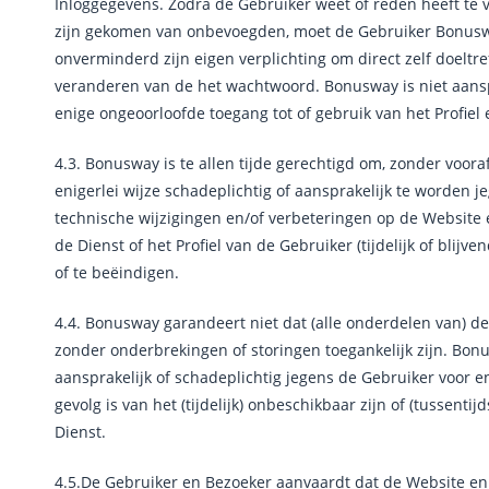
Inloggegevens. Zodra de Gebruiker weet of reden heeft te
zijn gekomen van onbevoegden, moet de Gebruiker Bonuswa
onverminderd zijn eigen verplichting om direct zelf doeltre
veranderen van de het wachtwoord. Bonusway is niet aanspr
enige ongeoorloofde toegang tot of gebruik van het Profiel
4.3. Bonusway is te allen tijde gerechtigd om, zonder vo
enigerlei wijze schadeplichtig of aansprakelijk te worden j
technische wijzigingen en/of verbeteringen op de Website e
de Dienst of het Profiel van de Gebruiker (tijdelijk of blijve
of te beëindigen.
4.4. Bonusway garandeert niet dat (alle onderdelen van) de 
zonder onderbrekingen of storingen toegankelijk zijn. Bon
aansprakelijk of schadeplichtig jegens de Gebruiker voor en
gevolg is van het (tijdelijk) onbeschikbaar zijn of (tussenti
Dienst.
4.5.De Gebruiker en Bezoeker aanvaardt dat de Website en 