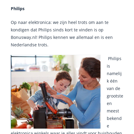
Philips
Op naar elektronica: we zijn heel trots om aan te
kondigen dat Philips sinds kort te vinden is op
Bonusway.nl! Philips kennen we allemaal en is een
Nederlandse trots.
Philips
is
namelij
k één
van de
grootste
en
meest
bekend
e
elektronica winkels waar je
alles vindt voor huishouden,