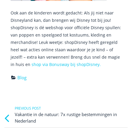
Ook aan de kinderen wordt gedacht: Als jij niet naar
Disneyland kan, dan brengen wij Disney tot bij jou!
shopDisney is dé webshop voor officiële Disney spullen:
van poppen en speelgoed tot kostuums, kleding en
merchandise! Leuk weetje: shopDisney heeft geregeld
heel wat acties online staan waardoor je je kind – of
jezelf! – extra kan verwennen! Breng dus snel de magie
in huis en
shop via Bonusway bij shopDisney.
Blog
Post
PREVIOUS POST
Previ
Vakantie in de natuur: 7x rustige bestemmingen in
post
navigation
Nederland
link