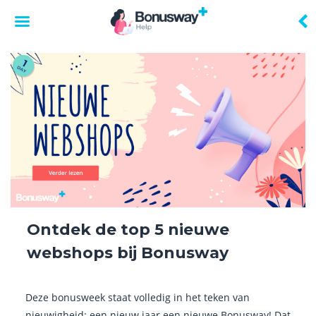
Skip
to
content
Ontdek de top 5 nieuwe
webshops bij Bonusway
Deze bonusweek staat volledig in het teken van
nieuwigheid: een nieuw jaar een nieuwe Bonusway! Dat