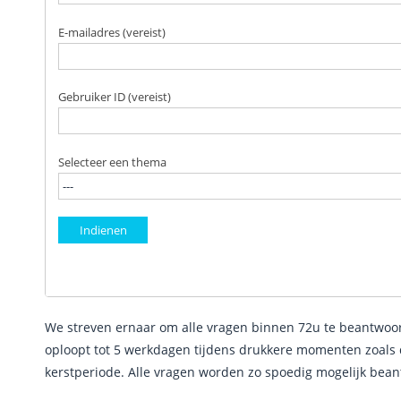
E-mailadres (vereist)
Gebruiker ID (vereist)
Selecteer een thema
We streven ernaar om alle vragen binnen 72u te beantwoord
oploopt tot 5 werkdagen tijdens drukkere momenten zoals 
kerstperiode. Alle vragen worden zo spoedig mogelijk bea