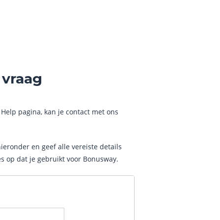
 vraag
 Help pagina, kan je contact met ons
eronder en geef alle vereiste details
es op dat je gebruikt voor Bonusway.