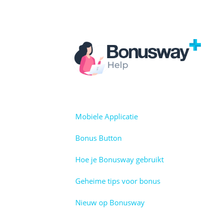
Skip
to
content
Facebook
Instagram
Mobiele Applicatie
Bonus Button
Hoe je Bonusway gebruikt
Geheime tips voor bonus
Nieuw op Bonusway