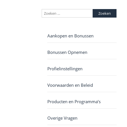
Zoeken
naar:
Aankopen en Bonussen
Bonussen Opnemen
Profielinstellingen
Voorwaarden en Beleid
Producten en Programma’s
Overige Vragen