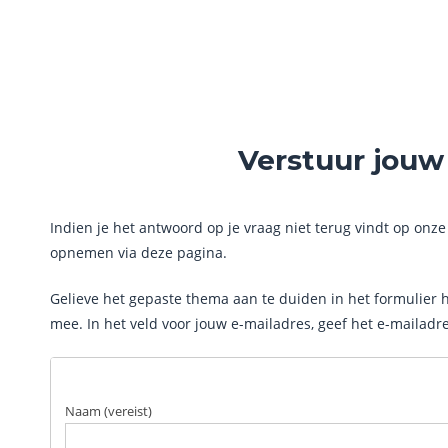
Verstuur jouw
Indien je het antwoord op je vraag niet terug vindt op onze
opnemen via deze pagina.
Gelieve het gepaste thema aan te duiden in het formulier hi
mee. In het veld voor jouw e-mailadres, geef het e-mailadr
Naam (vereist)