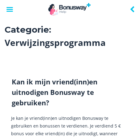
Skip
Categorie:
to
content
Verwijzingsprogramma
Kan ik mijn vriend(inn)en
uitnodigen Bonusway te
gebruiken?
Je kan je vriend(inn)en uitnodigen Bonusway te
gebruiken en bonussen te verdienen. Je verdiend 5 €
bonus voor elke vriend(in) die je uitnodigt, wanneer