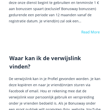
deze onze dienst begint te gebruiken en tenminste 1 €
aan bonussen spaart (exclusief Bonusway bonussen)
gedurende een periode van 12 maanden vanaf de
registratie datum. Je vriend(in) zal ook een…
Read More
Waar kan ik de verwijslink
vinden?
De verwijslink kan in je Profiel gevonden worden. Je kan
deze kopiëren en naar je vriend(inn)en sturen via
Facebook of email. Hou er rekening mee dat de
verwijslink voor persoonlijk gebruik en verspreiding
onder je vrienden bedoeld is. Als je Bonusway onder
een groot publiek wilt promoten (bijv. website, YouTube